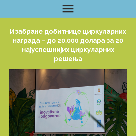
Изабране добитнице циркуларних
награда – до 20.000 долара за 20
најуспешнијих циркуларних
решења