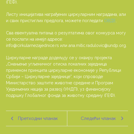
(ГЕФ).
Листу иницијатива награђених циркуларним наградама, али
и свих пристиглих предлога, можете погледати
ОВДЕ
.
Сва евентуална питања о резултатима овог конкурса могу
се послати на имејл адресе:
info@cirkularnezajednice.rs или ana.mitic.radulovic@undp.org.
Циркуларне награде додељују се у оквиру пројекта
„Смањење угљеничног отиска локалних заједница
применом принципа циркуларне економије у Републици
Србији – Циркуларне заједнице”, који спроводе
Министарство заштите животне средине и Програм
Уједињених нација за развој (УНДП), уз финансијску
подршку Глобалног фонда за животну средину (ГЕФ).
Претходни чланак
Следећи чланак