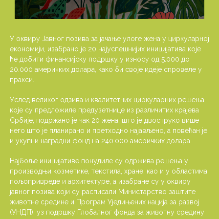
У оквиру Jавног позива за јачање улоге жена у циркуларној
економији, изабрано је 20 најуспешнијих иницијатива које
ће добити финансијску подршку у износу од 5.000 до
20.000 америчких долара, како би своје идеје спровеле у
пракси.
Услед великог одзива и квалитетних циркуларних решења
које су предложиле предузетнице из различитих крајева
Србије, подржано је чак 20 жена, што је двоструко више
него што је планирано и претходно најављено, а повећан је
и укупни наградни фонд на 240.000 америчких долара.
Најбоље иницијативе понудиле су одржива решења у
производњи козметике, текстила, хране, као и у областима
пољопривреде и архитектуре, а изабране су у оквиру
јавног позива који су расписали Министарство заштите
животне средине и Програм Уједињених нација за развој
(УНДП), уз подршку Глобалног фонда за животну средину