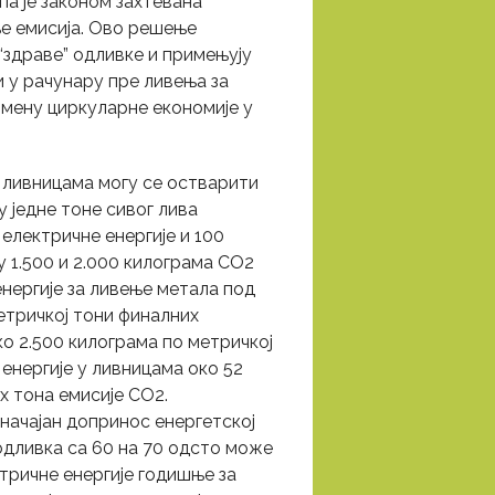
па је законом захтевана
е емисија. Ово решење
“здраве” одливке и примењују
и у рачунару пре ливења за
имену циркуларне економије у
 ливницама могу се остварити
у једне тоне сивог лива
 електричне енергије и 100
ђу 1.500 и 2.000 килограма CO2
нергије за ливење метала под
етричкој тони финалних
ко 2.500 килограма по метричкој
енергије у ливницама око 52
х тона емисије CO2.
начајан допринос енергетској
дливка са 60 на 70 одсто може
тричне енергије годишње за