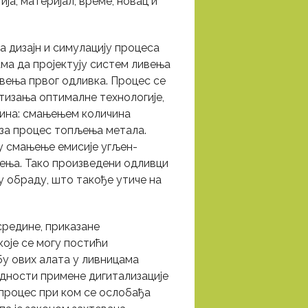
ија, материјал, време, новац и
 дизајн и симулацију процеса
ма да пројектују систем ливења
вења првог одливка. Процес се
тизања оптималне технологије,
чина: смањењем количина
 за процес топљења метала.
у смањење емисије угљен-
ења. Тако произведени одливци
у обраду, што такође утиче на
средине, приказане
које се могу постићи
у ових алата у ливницама
едности примене дигитализације
 процес при ком се ослобађа