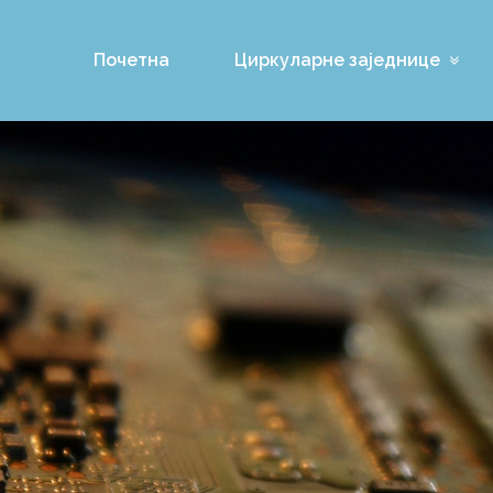
Почетна
Циркуларне заједнице