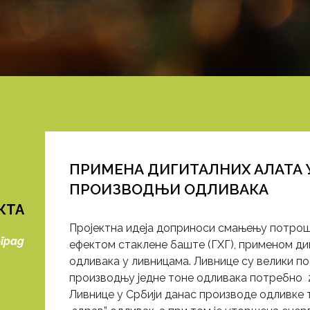
ПРИМЕНА ДИГИТАЛНИХ АЛАТА 
ПРОИЗВОДЊИ ОДЛИВАКА
КТА
Пројектна идеја доприноси смањењу потрошњ
оград
ефектом стаклене баште (ГХГ), применом ди
одливака у ливницама. Ливнице су велики пот
производњу једне тоне одливака потребно 2
Ливнице у Србији данас производе одливке т