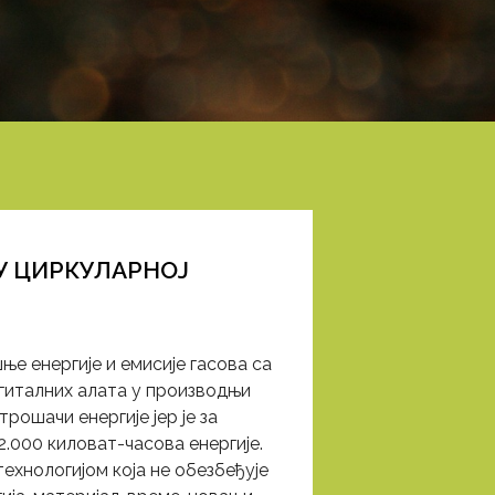
У ЦИРКУЛАРНОЈ
е енергије и емисије гасова са
гиталних алата у производњи
рошачи енергије јер је за
.000 киловат-часова енергије.
ехнологијом која не обезбеђује