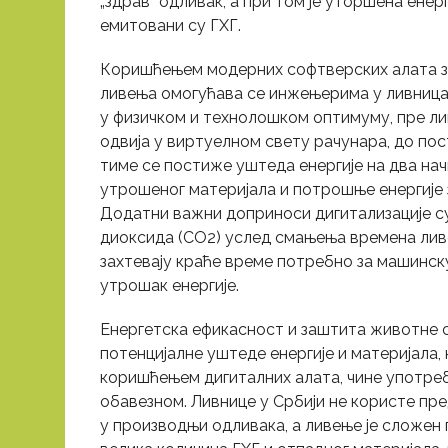
„здрав” одливак, а при том је уторшена енерг
емитовани су ГХГ.
Коришћењем модерних софтверских алата за
ливења омогућава се инжењерима у ливница
у физичком и технолошком оптимуму, пре ли
одвија у виртуелном свету рачунара, до пос
тиме се постиже уштеда енергије на два на
утрошеног материјала и потрошње енергије
Додатни важни доприноси дигитализације с
диоксида (CO2) услед смањења времена лив
захтевају краће време потребно за машинск
утрошак енергије.
Енергетска ефикасност и заштита животне 
потенцијалне уштеде енергије и материјала, 
коришћењем дигиталних алата, чине употреб
обавезном. Ливнице у Србији не користе пр
у производњи одливака, а ливење је сложен