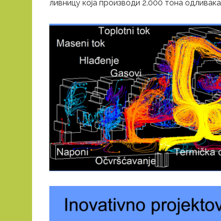
ливницу која производи 2.000 тона одливак