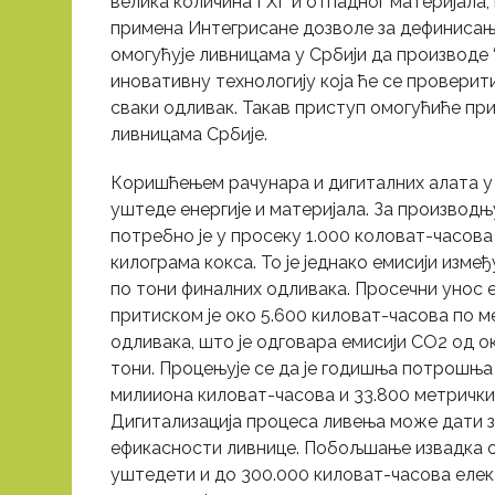
велика количина ГХГ и отпадног материјала, 
примена Интегрисане дозволе за дефинисањ
омогућује ливницама у Србији да производе 
иновативну технологију која ће се проверит
сваки одливак. Такав приступ омогућиће пр
ливницама Србије.
Коришћењем рачунара и дигиталних алата у
уштеде енергије и материјала. За производњ
потребно је у просеку 1.000 коловат-часова
килограма кокса. То је једнако емисији изме
по тони финалних одливака. Просечни унос е
притиском је око 5.600 киловат-часова по м
одливака, што је одговара емисији CO2 од о
тони. Процењује се да је годишња потрошња 
милииона киловат-часова и 33.800 метрички
Дигитализација процеса ливења може дати з
ефикасности ливнице. Побољшање извадка о
уштедети и до 300.000 киловат-часова елек