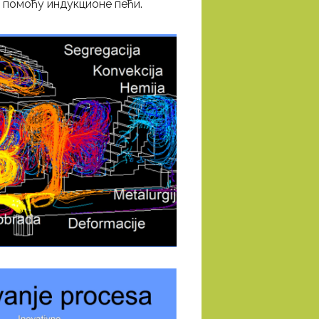
а помоћу индукционе пећи.