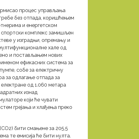
ормисао процес управљања
отребе без отпада, коришћењем
ртнерима и енергетском
н спортски комплекс замишљен
хтеве у изградњи, опремању и
 мултифункционалне хале од
рено и постављањем нових
рименом ефикасних система за
 пумпе, собе за електричну
ра за одлагање отпада за
 електране од 1.060 метара
вадратних изнад
мулаторе који ће чувати
истем грејања и хлађења преко
(CO2) бити смањене за 205,5
ема те емисија ће бити нулта.