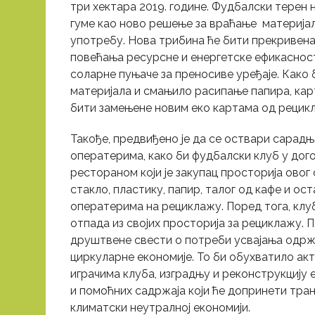
три хектара 2019. године. Фудбалски терен 
гуме као ново решење за враћање материјал
употребу. Нова трибина ће бити прекривен
повећања ресурсне и енергетске ефикасност
соларне пуњаче за преносиве уређаје. Како
материјала и смањило расипање папира, кар
бити замењене новим еко картама од рецикл
Такође, предвиђено је да се оствари сарад
оператерима, како би фудбалски клуб у дог
рестораном који је закупац просторија ово
стакло, пластику, папир, талог од кафе и ос
оператерима на рециклажу. Поред тога, кл
отпада из својих просторија за рециклажу. 
друштвене свести о потреби усвајања одр
циркуларне економије. То би обухватило ак
играчима клуба, изградњу и реконструкцију 
и помоћних садржаја који ће допринети тран
климатски неутралној економији.