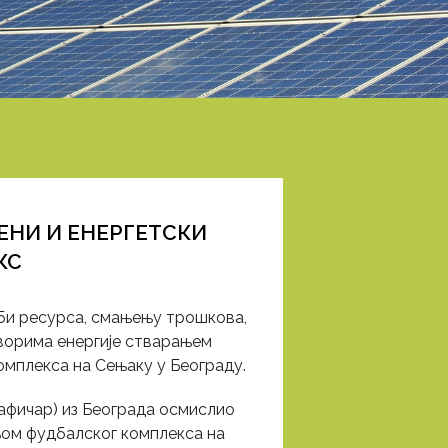
ЕНИ И ЕНЕРГЕТСКИ
КС
еби ресурса, смањењу трошкова,
ворима енергије стварањем
омплекса на Сењаку у Београду.
афичар) из Београда осмислио
дњом фудбалског комплекса на