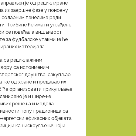
направљен је од рециклиране
а из завршне фазе у поновну
а соларним панелима ради
и. Трибине ће имати уграђене
 би се повећала видљивост
те за фудбалске утакмице ће
ираних материјала.
ња са рециклажним
овору са истоименим
г спортског друштва, сакупљао
татке од хране и предавао их
уб ће организовати прикупљање
Планирано је и ширење
живих решења и модела
тивности попут радионица са
енергетски ефикасних објеката
зицији ка нискоугљеничној и