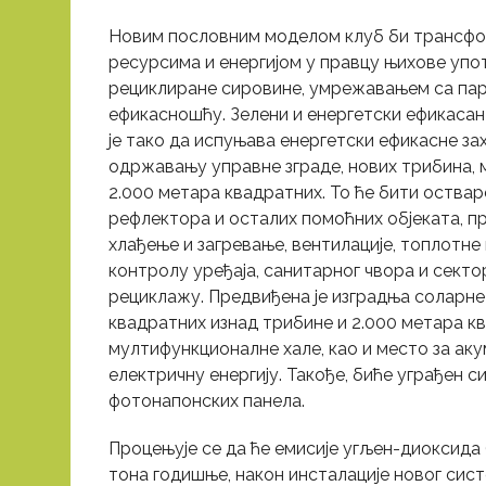
Новим пословним моделом клуб би трансф
ресурсима и енергијом у правцу њихове уп
рециклиране сировине, умрежавањем са па
ефикасношћу. Зелени и енергетски ефикаса
је тако да испуњава енергетски ефикасне за
одржавању управне зграде, нових трибина,
2.000 метара квадратних. То ће бити оства
рефлектора и осталих помоћних објеката, п
хлађење и загревање, вентилације, топлотне
контролу уређаја, санитарног чвора и секто
рециклажу. Предвиђена је изградња соларне
квадратних изнад трибине и 2.000 метара к
мултифункционалне хале, као и место за аку
електричну енергију. Такође, биће уграђен с
фотонапонских панела.
Процењује се да ће емисије угљен-диоксида 
тона годишње, након инсталације новог сист