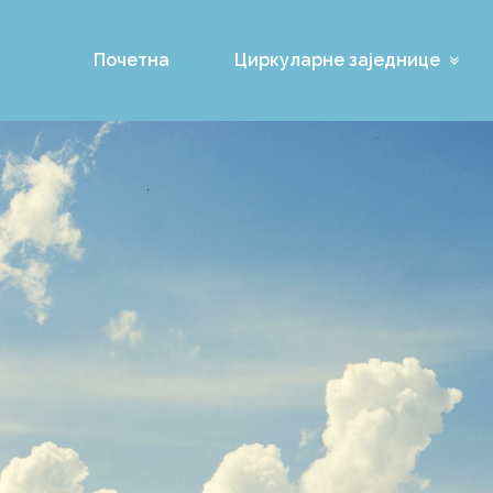
Почетна
Циркуларне заједнице