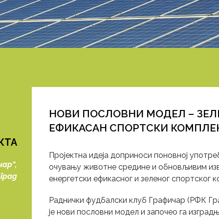
НОВИ ПОСЛОВНИ МОДЕЛ – ЗЕЛ
ЕФИКАСАН СПОРТСКИ КОМПЛЕ
КТА
Пројектна идеја доприноси поновној употр
ар“,
очувању животне средине и обновљивим из
град
енергетски ефикасног и зеленог спортског к
Раднички фудбалски клуб Графичар (РФК Гр
је нови пословни модел и започео га изгра