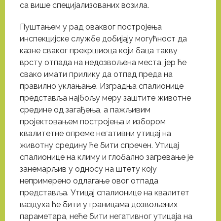
са више специјализованих возила.
Пуштањем у рад оваквог постројења
инспекцијске службе добијају могућност да
казне сваког прекршиоца који баца такву
врсту отпада на недозвољена места, јер ће
свако имати прилику да отпад преда на
правилно уклањање. Изградња спалионице
представља најбољу меру заштите животне
средине од загађења, а пажљивим
пројектовањем постројења и избором
квалитетне опреме негативни утицај на
животну средину ће бити спречен. Утицај
спалионице на климу и глобално загревање је
занемарљив у односу на штету коју
непримерено одлагање овог отпада
представља. Утицај спалионице на квалитет
ваздуха ће бити у границама дозвољених
параметара, неће бити негативног утицаја на