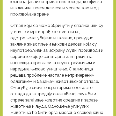
кланица, јавних и приватних поседа, конфискат
из кланица, прераде меса и месара, као и од
произвођача хране.
Отпад који се може збринути у спалионици су
угинуле и мртворођене животиње,
одстрељене, убијене и заклане, принудно
заклане животиње и њихови делови који су
неупотребљиви за исхрану људи, производи и
сировине које је санитарна или тржишна
инспекција прогласила неупотребљивим и
наредила њихово уништење. Спалионица
решава проблеме настале непримереним
одлагањем и бацањем животињског отпада.
Омогућује свим генераторима ове врсте
отпада да га предају овлашћеној служби и
спрече загађење животне средине и заразе
животиња и људи. Одношење угинулих
животиња ће бити организовано свакодневно