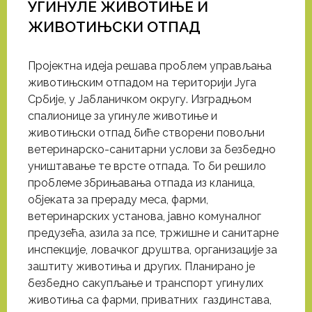
УГИНУЛЕ ЖИВОТИЊЕ И
ЖИВОТИЊСКИ ОТПАД
Пројектна идеја решава проблем управљања
животињским отпадом на територији Југа
Србије, у Јабланичком округу. Изградњом
спалионице за угинуле животиње и
животињски отпад биће створени повољни
ветеринарско-санитарни услови за безбедно
уништавање те врсте отпада. То би решило
проблеме збрињавања отпада из кланица,
објеката за прераду меса, фарми,
ветеринарских установа, јавно комуналног
предузећа, азила за псе, тржишне и санитарне
инспекције, ловачког друштва, организације за
заштиту животиња и других. Планирано је
безбедно сакупљање и транспорт угинулих
животиња са фарми, приватних газдинстава,