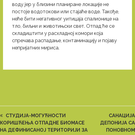
воду јер у близини планиране локације не
постоје водотокови или стајаће воде. Такође,
неће бити негативног уитицаја спалионице на
тло, биљни и животињски свет. Отпад ће се
складиштити у расхладној комори која
спречава распадање, контаминацију и појаву
непријатних мириса.
previous
СТУДИЈА-МОГУЋНОСТИ
next
САНАЦИЈА
КОРИШЋЕЊА ОТПАДНЕ БИОМАСЕ
post:
ДЕПОНИЈА СА
post:
НА ДЕФИНИСАНОЈ ТЕРИТОРИЈИ ЗА
ПОНОВНОМ