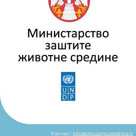
Контакт:
info@cirkularnezajednice.rs