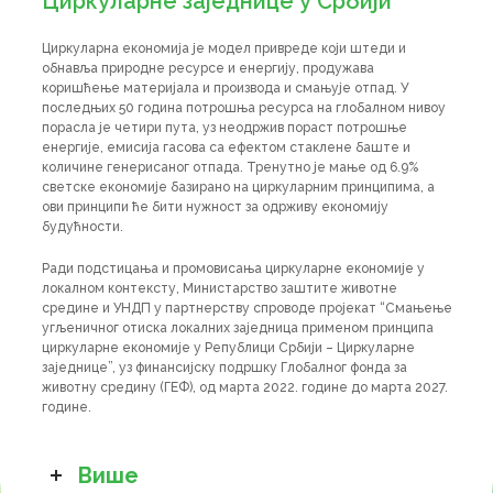
Циркуларне заједнице у Србији
Циркуларна економија је модел привреде који штеди и
обнавља природне ресурсе и енергију, продужава
коришћење материјала и производа и смањује отпад. У
последњих 50 година потрошња ресурса на глобалном нивоу
порасла је четири пута, уз неодржив пораст потрошње
енергије, емисија гасова са ефектом стаклене баште и
количине генерисаног отпада. Тренутно је мање од 6.9%
светске економије базирано на циркуларним принципима, а
ови принципи ће бити нужност за одрживу економију
будућности.
Ради подстицања и промовисања циркуларне економије у
локалном контексту, Министарство заштите животне
средине и УНДП у партнерству спроводе пројекат “Смањење
угљеничног отиска локалних заједница применом принципа
циркуларне економије у Републици Србији – Циркуларне
заједнице”, уз финансијску подршку Глобалног фонда за
животну средину (ГЕФ), од марта 2022. године до марта 2027.
године.
Више