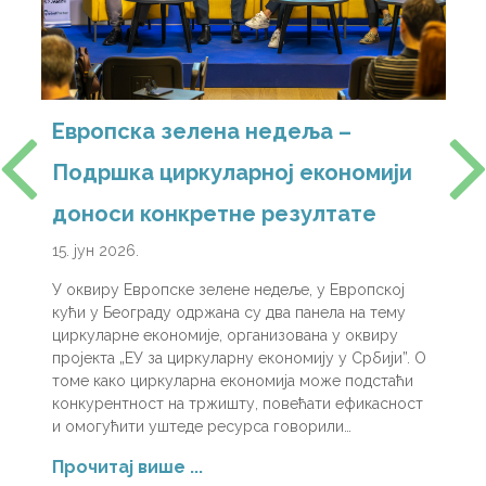
Европска зелена недеља –
Ц
previous
Подршка циркуларној економији
п
slide
и
доноси конкретне резултате
ф
и
15. јун 2026.
2
У оквиру Европске зелене недеље, у Европској
Н
кући у Београду одржана су два панела на тему
и
циркуларне економије, организована у оквиру
п
пројекта „ЕУ за циркуларну економију у Србији”. О
п
томе како циркуларна економија може подстаћи
ј
конкурентност на тржишту, повећати ефикасност
ф
и омогућити уштеде ресурса говорили…
п
К
се
Прочитај више ...